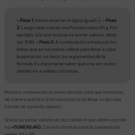
- Paso 1
: Debes insertar el signo igual (=).
- Paso
2
: Luego seleccionas una función específica. Por
ejemplo, si lo que buscas es sumar valores, debe
ser SUM.
- Paso 3
: A continuación introduces los
datos que se necesitas utilizar para llevar a cabo
la operación, es decir, los argumentos de la
fórmula. Es importante saber que a su vez estos
obedecen a celdas concretas.
Revisa a continuación un breve ejemplo para que entiendas,
de manera práctica, la forma correcta de llevar a cabo una
función de suma de valores:
Si buscas sumar valores de dos celdas lo que debes escribir
es
: =SUM(A5:A6)
. Con esta fórmula estarás sumando las
celdas A5 y A6.