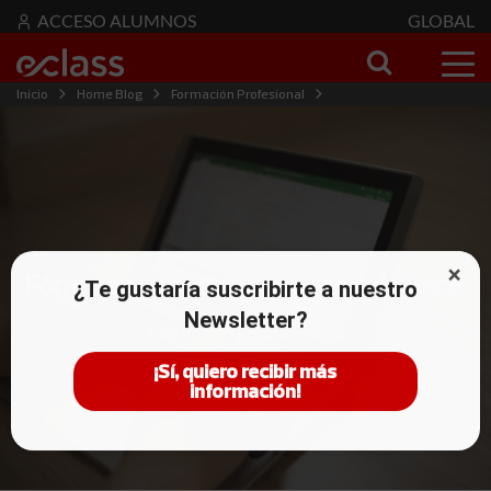
ACCESO ALUMNOS
GLOBAL
Inicio
Home Blog
Formación Profesional
Fórmulas y funciones básicas de Excel
Fórmulas y funciones básicas de Excel
¿Te gustaría suscribirte a nuestro
Newsletter?
Escrito por: Equipo eClass
¡Sí, quiero recibir más
información!