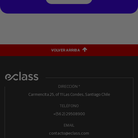
VOLVER ARRIBA
DIRECCIÓN *
Carmencita 25, of 11 Las Condes, Santiago Chile
TELÉFONO
+(56 2) 29508900
EMAIL
contacto@eclass.com