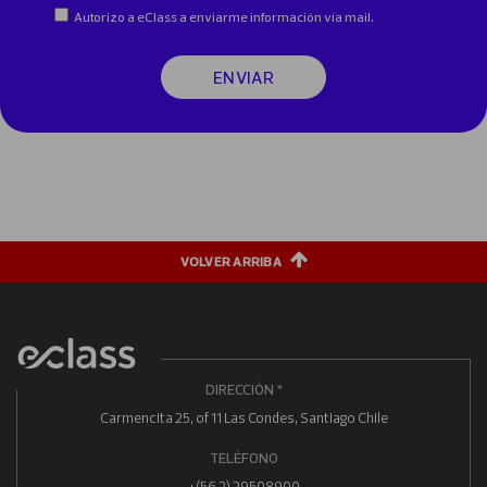
Autorizo a eClass a enviarme información vía mail.
ENVIAR
VOLVER ARRIBA
DIRECCIÓN *
Carmencita 25, of 11 Las Condes, Santiago Chile
TELÉFONO
+(56 2) 29508900