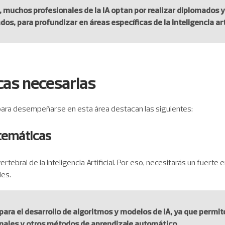
 muchos profesionales de la IA optan por realizar diplomados 
s, para profundizar en áreas específicas de la inteligencia arti
cas necesarias
s para desempeñarse en esta área destacan las siguientes:
temáticas
tebral de la Inteligencia Artificial. Por eso, necesitarás un fuerte 
des.
 para el desarrollo de algoritmos y modelos de IA, ya que per
nales y otros métodos de aprendizaje automático.