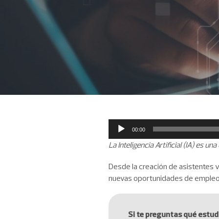
Reproductor
00:00
de
La Inteligencia Artificial (IA) es 
audio
Desde la creación de asistentes v
nuevas oportunidades de empleo
Si te preguntas qué estudi