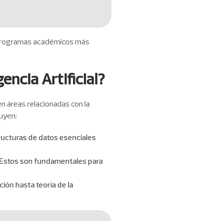
disminuir
el
volumen.
os programas académicos más
encia Artificial?
en áreas relacionadas con la
uyen:
ructuras de datos esenciales
a. Estos son fundamentales para
ión hasta teoría de la