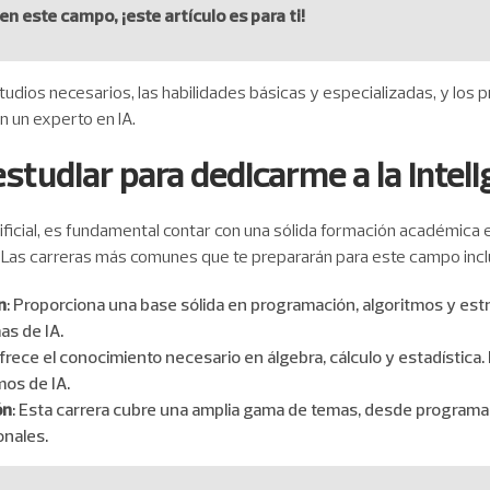
n este campo, ¡este artículo es para ti!
tudios necesarios, las habilidades básicas y especializadas, y l
 un experto en IA.
tudiar para dedicarme a la Intelig
rtificial, es fundamental contar con una sólida formación académica 
s. Las carreras más comunes que te prepararán para este campo incl
n
: Proporciona una base sólida en programación, algoritmos y est
as de IA.
Ofrece el conocimiento necesario en álgebra, cálculo y estadístic
mos de IA.
ón
: Esta carrera cubre una amplia gama de temas, desde programac
nales.