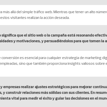
a más allá del simple tráfico web. Mientras que tener un alto número
stos visitantes realizan la acción deseada.
o significa que el sitio web o la campaña está resonando efecti
sidades y motivaciones, y persuadiéndolos para que tomen la 
e conversión es esencial para cualquier estrategia de marketing dig
as empleadas, sino que también proporciona insights valiosos sobre
s y empresas realizar ajustes estratégicos para mejorar cont
, y construir relaciones más sólidas con sus clientes. En resume
enta vital para medir el éxito y guiar las decisiones en el mun