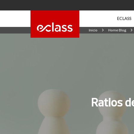
ECLASS
Inicio
Home Blog
Universidad de
Programas de Neg
Universidad Fi
Programas de Sal
INACAP
Carreras Online
eClass Acade
Ratios d
Cursos de Inglés