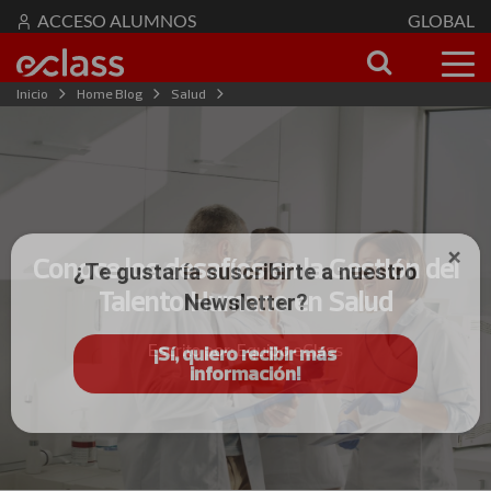
ACCESO ALUMNOS
GLOBAL
Inicio
Home Blog
Salud
Conoce los desafíos en la Gestión del Talento Humano en Salud
Conoce los desafíos en la Gestión del
¿Te gustaría suscribirte a nuestro
Talento Humano en Salud
Newsletter?
Escrito por: Equipo eClass
¡Sí, quiero recibir más
información!