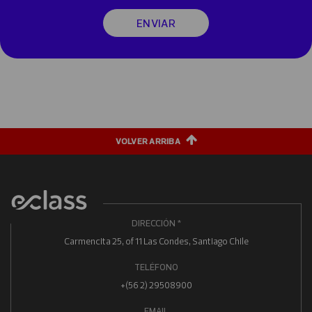
ENVIAR
VOLVER ARRIBA
DIRECCIÓN *
Carmencita 25, of 11 Las Condes, Santiago Chile
TELÉFONO
+(56 2) 29508900
EMAIL