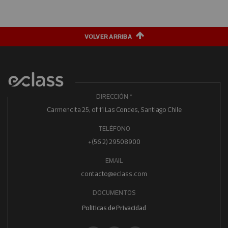
VOLVER ARRIBA
DIRECCIÓN *
Carmencita 25, of 11 Las Condes, Santiago Chile
TELÉFONO
+(56 2) 29508900
EMAIL
contacto@eclass.com
DOCUMENTOS
Politicas de Privacidad