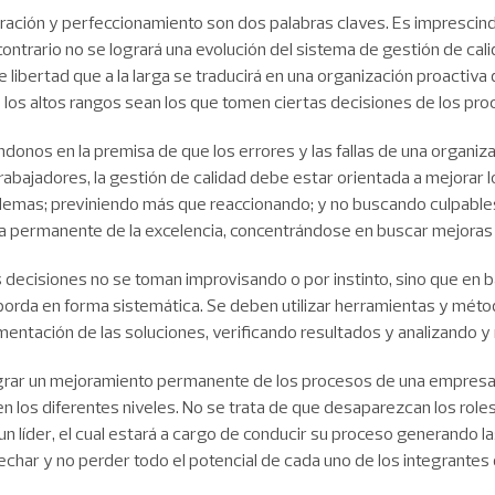
ración y perfeccionamiento son dos palabras claves. Es imprescind
ontrario no se logrará una evolución del sistema de gestión de cali
ibertad que a la larga se traducirá en una organización proactiva 
 los altos rangos sean los que tomen ciertas decisiones de los pro
donos en la premisa de que los errores y las fallas de una organiz
trabajadores, la gestión de calidad debe estar orientada a mejorar
blemas; previniendo más que reaccionando; y no buscando culpable
a permanente de la excelencia, concentrándose en buscar mejoras 
 decisiones no se toman improvisando o por instinto, sino que en ba
borda en forma sistemática. Se deben utilizar herramientas y mét
entación de las soluciones, verificando resultados y analizando y 
grar un mejoramiento permanente de los procesos de una empresa,
n los diferentes niveles. No se trata de que desaparezcan los roles
n líder, el cual estará a cargo de conducir su proceso generando l
vechar y no perder todo el potencial de cada uno de los integrantes 