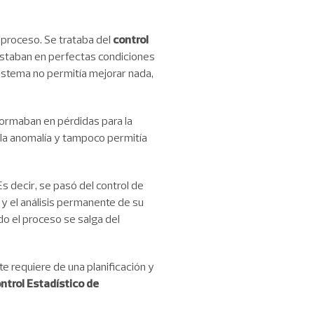
 proceso. Se trataba del
control
 estaban en perfectas condiciones
sistema no permitía mejorar nada,
sformaban en pérdidas para la
o la anomalía y tampoco permitía
s decir, se pasó del control de
s y el análisis permanente de su
 el proceso se salga del
 requiere de una planificación y
ntrol Estadístico de