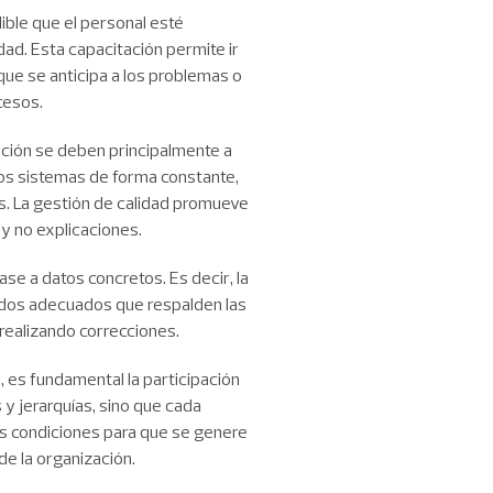
ible que el personal esté
dad. Esta capacitación permite ir
que se anticipa a los problemas o
cesos.
ación se deben principalmente a
 los sistemas de forma constante,
s. La gestión de calidad promueve
y no explicaciones.
se a datos concretos. Es decir, la
odos adecuados que respalden las
realizando correcciones.
 es fundamental la participación
 y jerarquías, sino que cada
as condiciones para que se genere
de la organización.