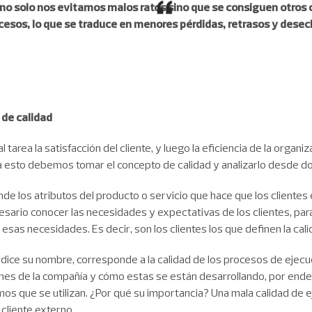
 no solo nos evitamos malos ratos sino que se consiguen otros 
ocesos, lo que se traduce en menores pérdidas, retrasos y desec
 de calidad
tarea la satisfacción del cliente, y luego la eficiencia de la organ
ra esto debemos tomar el concepto de calidad y analizarlo desde d
e los atributos del producto o servicio que hace que los clientes 
esario conocer las necesidades y expectativas de los clientes, para
esas necesidades. Es decir, son los clientes los que definen la cali
dice su nombre, corresponde a la calidad de los procesos de ejecuc
nes de la compañía y cómo estas se están desarrollando, por ende
mos que se utilizan. ¿Por qué su importancia? Una mala calidad de 
 cliente externo.