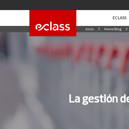
ECLASS
Inicio
Home Blog
Universidad de
Programas de Neg
Universidad Fi
Programas de Sal
INACAP
Carreras Online
eClass Acade
La gestión de
Cursos de Inglés