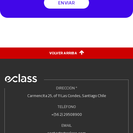
ENVIAR
VOLVER ARRIBA
DIRECCIÓN *
Carmencita 25, of 11 Las Condes, Santiago Chile
TELÉFONO
+(56 2) 29508900
EMAIL