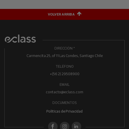
VOLVER ARRIBA
DIRECCIÓN *
Carmencita 25, of 11 Las Condes, Santiago Chile
TELÉFONO
+(56 2) 29508900
EMAIL
contacto@eclass.com
DOCUMENTOS
Politicas de Privacidad