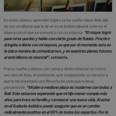
En estos planes, aprender inglés se ha vuelto clave. Más allá
de ser un idioma que le sirve en el ámbito laboral, este es el
idioma con el que se comunica con su esposa.
“El mayor logro
para mi es que leo y hablo con cierto grado de fluidez. Practico
el inglés a diario con mi esposa, ya que por el momento esta es
la única manera de comunicarnos, y en nuestros planes futuros
el este idioma es esencial”
, comenta.
Franco sueña y planea con calma y determinación un futuro
cercano en Asia, el continente que conquistado su corazón y
que le ha enseñado una filosofía de vida que lo llena
plenamente.
“Mi plan a mediano plazo es mudarme con todos a
Bali. Solo estamos esperando que mi hija menor cumpla más
años para irnos en familia y comenzar una nueva vida. Al estar
en el Sudeste Asiático puedo asegurar que es un cambio
radicalmente positivo en el 95% de todos los aspectos. Por lo