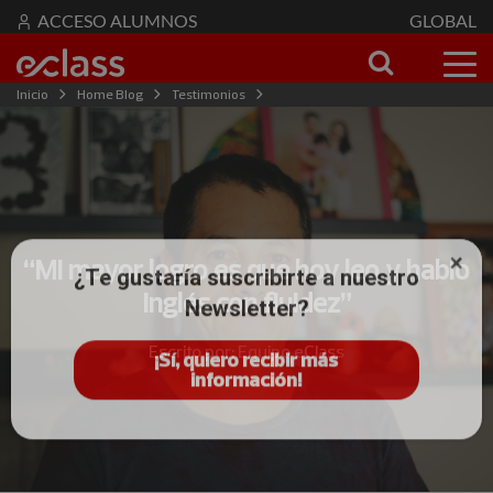
ACCESO ALUMNOS
GLOBAL
Inicio
Home Blog
Testimonios
“Mi mayor logro es que hoy leo y hablo inglés con fluidez”
“Mi mayor logro es que hoy leo y hablo
¿Te gustaría suscribirte a nuestro
inglés con fluidez”
Newsletter?
Escrito por: Equipo eClass
¡Sí, quiero recibir más
información!