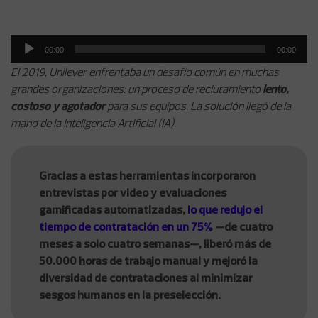
Reproductor
00:00
00:00
de
El 2019, Unilever enfrentaba un desafío común en muchas
audio
grandes organizaciones: un proceso de reclutamiento
lento,
costoso y agotador
para sus equipos. La solución llegó de la
mano de la Inteligencia Artificial (IA).
Gracias a estas herramientas incorporaron
entrevistas por video y evaluaciones
gamificadas automatizadas,
lo que redujo el
tiempo de contratación en un 75%
—de cuatro
meses a solo cuatro semanas—, liberó más de
50.000 horas de trabajo manual y mejoró la
diversidad de contrataciones al minimizar
sesgos humanos en la preselección.